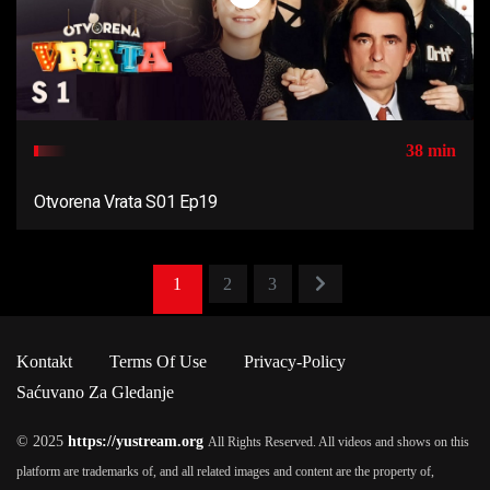
38 min
Otvorena Vrata S01 Ep19
1
2
3
Kontakt
Terms Of Use
Privacy-Policy
Saćuvano Za Gledanje
© 2025
https://yustream.org
All Rights Reserved. All videos and shows on this
platform are trademarks of, and all related images and content are the property of,