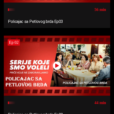
56 min
Policajac sa Petlovog brda Ep03
Ep 02
44 min