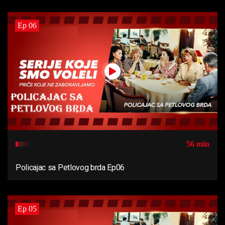
Ep 06
56 min
Policajac sa Petlovog brda Ep06
Ep 05