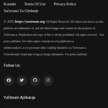
Kontakt
Terms Of Use
Privacy-Policy
Saćuvano Za Gledanje
© 2025
https://yustream.org
All Rights Reserved. All videos and shows on this
platform are trademarks of, and all related images and content are the property of,
YuStream-a. Duplication and copy of this is strictly prohibited. All rights reserved…
Sva
prava zadržana. Svi video zapisi i emisije na ovoj platformi su
zaštitni znakovi, a sve povezane slike i sadržaj vlasništvo su YuStream-a.
Umnožavanje i kopiranje ovoga je strogo zabranjeno. Sva prava zadržana.
Follow Us :
YuStream Aplikacija