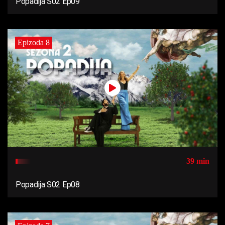
Popadija S02 Ep09
Epizoda 8
39 min
Popadija S02 Ep08