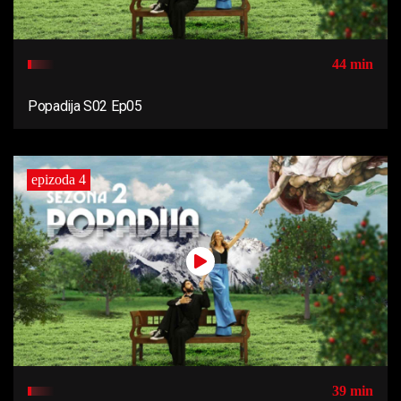
44 min
Popadija S02 Ep05
epizoda 4
39 min