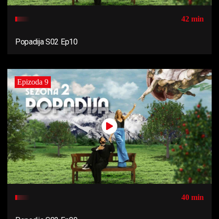
42 min
Popadija S02 Ep10
Epizoda 9
40 min