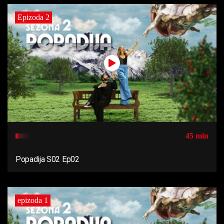
Epizoda 2
45 min
Popadija S02 Ep02
epizoda 1