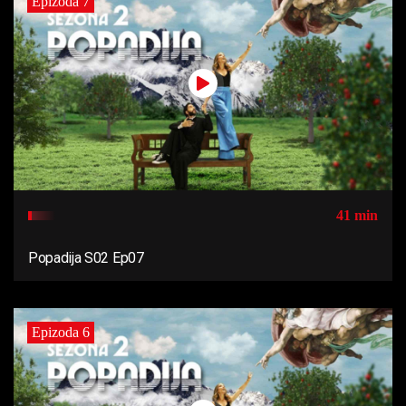
Epizoda 7
41 min
Popadija S02 Ep07
Epizoda 6