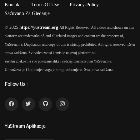
Kontakt
Terms Of Use
Privacy-Policy
Saćuvano Za Gledanje
© 2025
https://yustream.org
All Rights Reserved. All videos and shows on this
platform are trademarks of, and all related images and content are the property of,
YuStream-a. Duplication and copy of this is strictly prohibited. All rights reserved…
Sva
prava zadržana. Svi video zapisi i emisije na ovoj platformi su
zaštitni znakovi, a sve povezane slike i sadržaj vlasništvo su YuStream-a.
Umnožavanje i kopiranje ovoga je strogo zabranjeno. Sva prava zadržana.
Follow Us :
YuStream Aplikacija