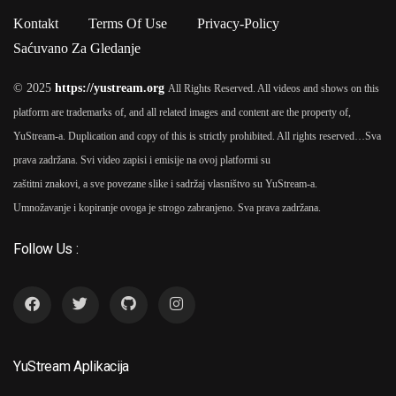
Kontakt
Terms Of Use
Privacy-Policy
Saćuvano Za Gledanje
© 2025
https://yustream.org
All Rights Reserved. All videos and shows on this
platform are trademarks of, and all related images and content are the property of,
YuStream-a. Duplication and copy of this is strictly prohibited. All rights reserved…
Sva
prava zadržana. Svi video zapisi i emisije na ovoj platformi su
zaštitni znakovi, a sve povezane slike i sadržaj vlasništvo su YuStream-a.
Umnožavanje i kopiranje ovoga je strogo zabranjeno. Sva prava zadržana.
Follow Us :
YuStream Aplikacija