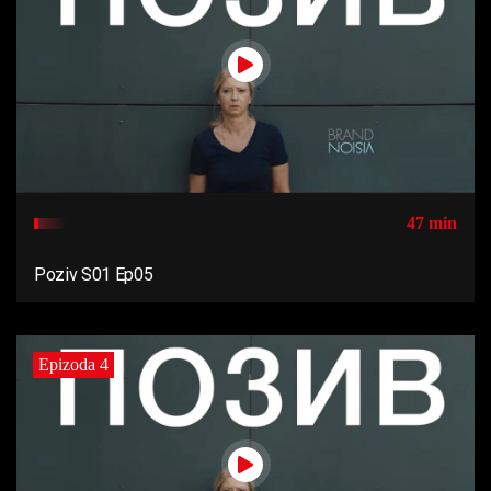
47 min
Poziv S01 Ep05
Epizoda 4