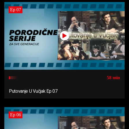
Ep 07
58 min
Putovanje U Vučjak Ep 07
Ep 06