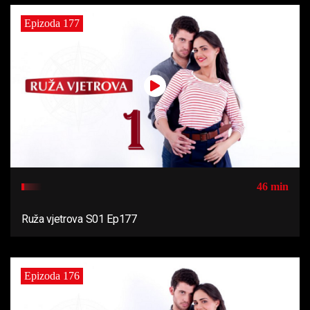
Epizoda 177
46 min
Ruža vjetrova S01 Ep177
Epizoda 176