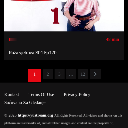
48 min
Ruža vjetrova S01 Ep170
1
2
3
…
12
Kontakt
Terms Of Use
Privacy-Policy
Saćuvano Za Gledanje
© 2025
https://yustream.org
All Rights Reserved. All videos and shows on this
platform are trademarks of, and all related images and content are the property of,