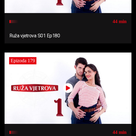
44 min
Ruža vjetrova S01 Ep180
Epizoda 179
44 min