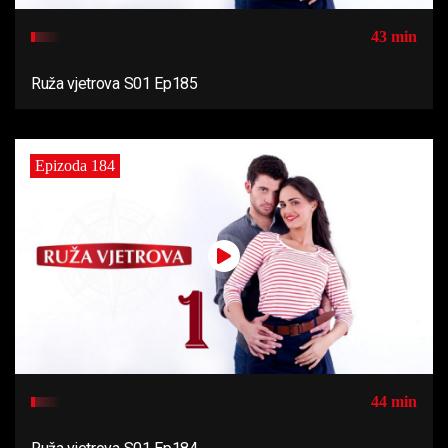
43 min
Ruža vjetrova S01 Ep185
Epizoda 184
44 min