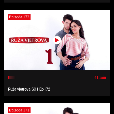
Epizoda 172
41 min
Ruža vjetrova S01 Ep172
Epizoda 171