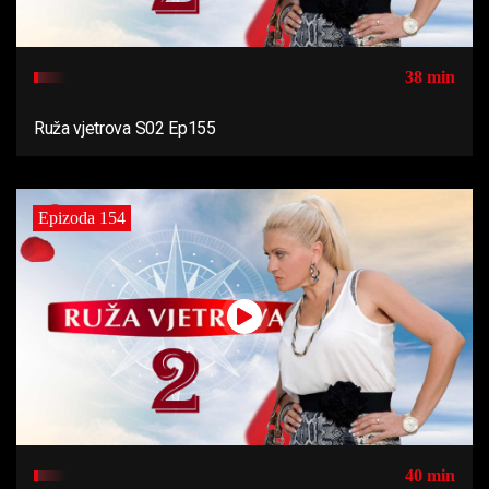
38 min
Ruža vjetrova S02 Ep155
Epizoda 154
40 min