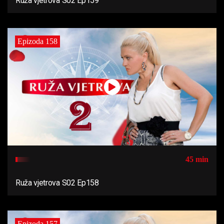
Ruža vjetrova S02 Ep159
Epizoda 158
45 min
Ruža vjetrova S02 Ep158
Epizoda 157