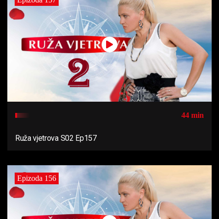
44 min
Ruža vjetrova S02 Ep157
Epizoda 156