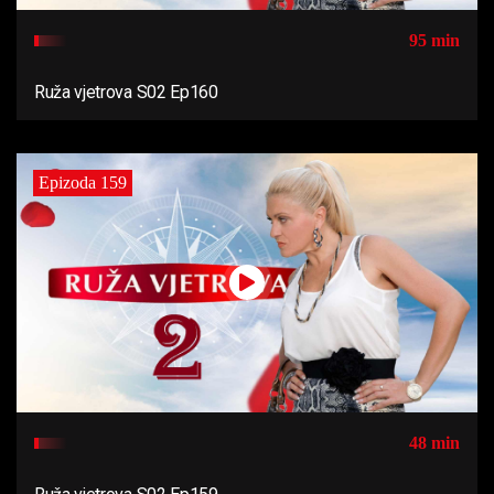
95 min
Ruža vjetrova S02 Ep160
Epizoda 159
48 min