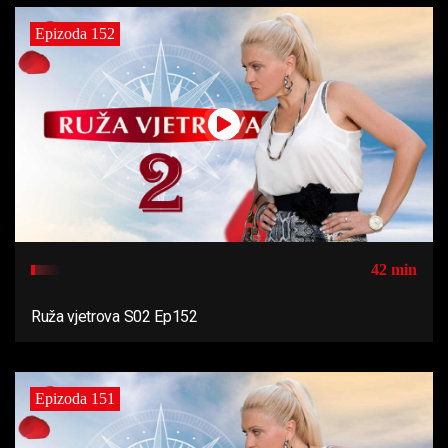
Epizoda 152
42 min
Ruža vjetrova S02 Ep152
Epizoda 151