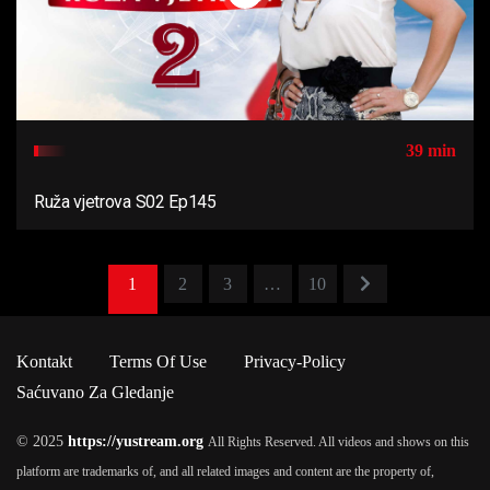
39 min
Ruža vjetrova S02 Ep145
1
2
3
…
10
Kontakt
Terms Of Use
Privacy-Policy
Saćuvano Za Gledanje
© 2025
https://yustream.org
All Rights Reserved. All videos and shows on this
platform are trademarks of, and all related images and content are the property of,