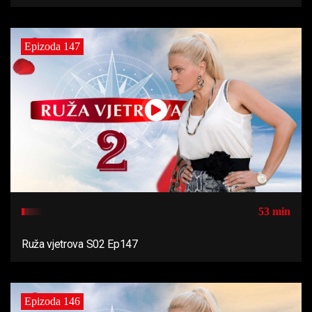
Epizoda 147
53 min
Ruža vjetrova S02 Ep147
Epizoda 146