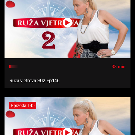
38 min
Ruža vjetrova S02 Ep146
Epizoda 145