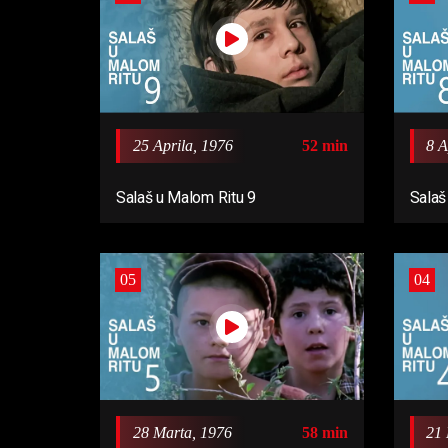
25 Aprila, 1976
52 min
8 A
Salaš u Malom Ritu 9
Salaš
05
04
21 
28 Marta, 1976
58 min