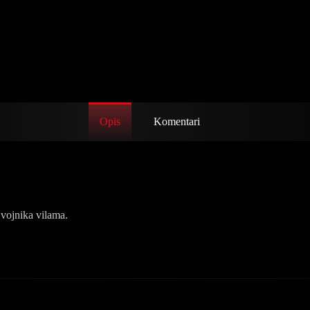
Opis
Komentari
 vojnika vilama.
ribu nagnavši Milanovog brata da otera vojnika vilama. U međuvremenu,