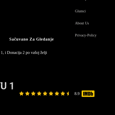
Glumci
About Us
Privacy-Policy
Sačuvano Za Gledanje
1, i Donacija 2 po vašoj želji
U 1
8.9