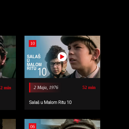
10
2 Maja, 1976
52 min
52 min
Salaš u Malom Ritu 10
06