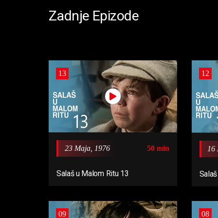
Zadnje Epizode
13
12
23 Maja, 1976
50 min
16 
Salaš u Malom Ritu 13
Salaš
09
08