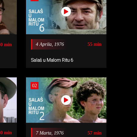
4 Aprila, 1976
55 min
50 min
Salaš u Malom Ritu 6
02
60 min
7 Marta, 1976
57 min