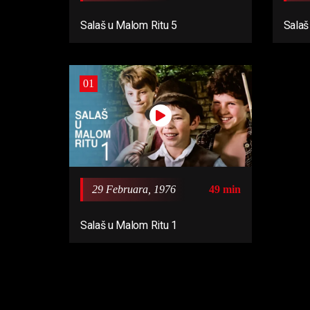
Salaš
Salaš u Malom Ritu 5
01
29 Februara, 1976
49 min
Salaš u Malom Ritu 1