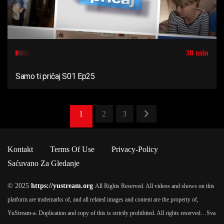
38 min
Samo ti pričaj S01 Ep25
1
2
3
Kontakt
Terms Of Use
Privacy-Policy
Saćuvano Za Gledanje
© 2025
https://yustream.org
All Rights Reserved. All videos and shows on this
platform are trademarks of, and all related images and content are the property of,
YuStream-a. Duplication and copy of this is strictly prohibited. All rights reserved…
Sva