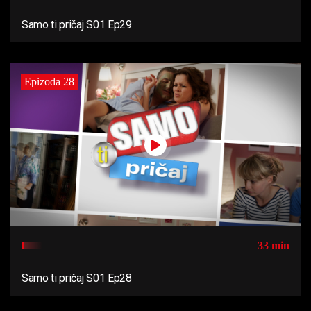
Samo ti pričaj S01 Ep29
Epizoda 28
33 min
Samo ti pričaj S01 Ep28