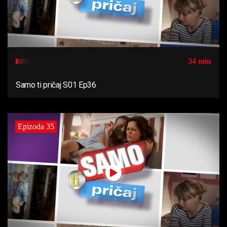
34 min
Samo ti pričaj S01 Ep36
Epizoda 35