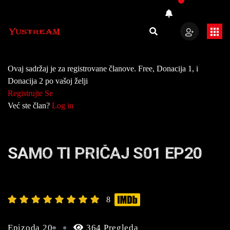
Ovaj sadržaj je za registrovane članove. Free, Donacija 1, i
Donacija 2 po vašoj želji
Registrujte Se
Već ste član?
Log in
SAMO TI PRIČAJ S01 EP20
8
Epizoda 20
364 Pregleda