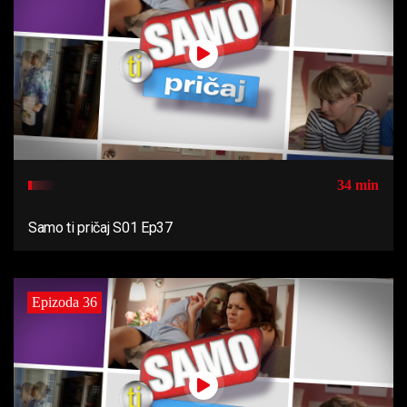
34 min
Samo ti pričaj S01 Ep37
Epizoda 36