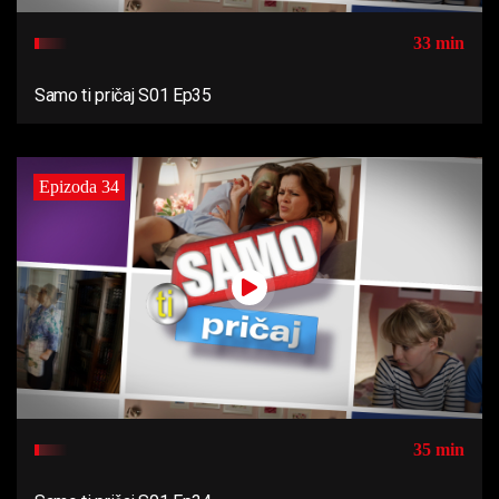
33 min
Samo ti pričaj S01 Ep35
Epizoda 34
35 min