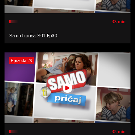
33 min
Samo ti pričaj S01 Ep30
Epizoda 29
35 min