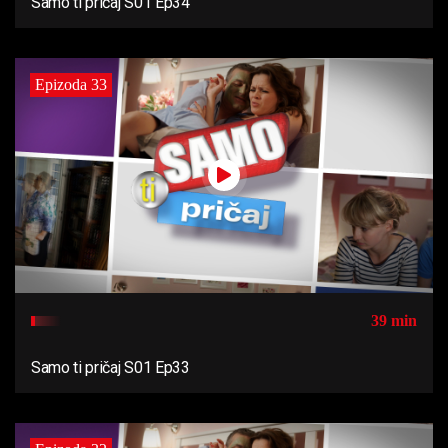
Samo ti pričaj S01 Ep34
Epizoda 33
39 min
Samo ti pričaj S01 Ep33