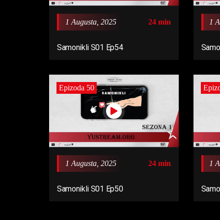
1 Augusta, 2025
24 min
1 A
Samonikli S01 Ep54
Samon
Epizoda 50
Epiz
1 Augusta, 2025
24 min
1 A
Samonikli S01 Ep50
Samon