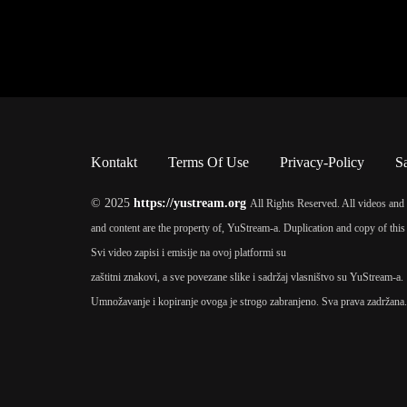
Kontakt
Terms Of Use
Privacy-Policy
S
© 2025
https://yustream.org
All Rights Reserved. All videos and 
and content are the property of, YuStream-a. Duplication and copy of this 
Svi video zapisi i emisije na ovoj platformi su
zaštitni znakovi, a sve povezane slike i sadržaj vlasništvo su YuStream-a.
Umnožavanje i kopiranje ovoga je strogo zabranjeno. Sva prava zadržana.