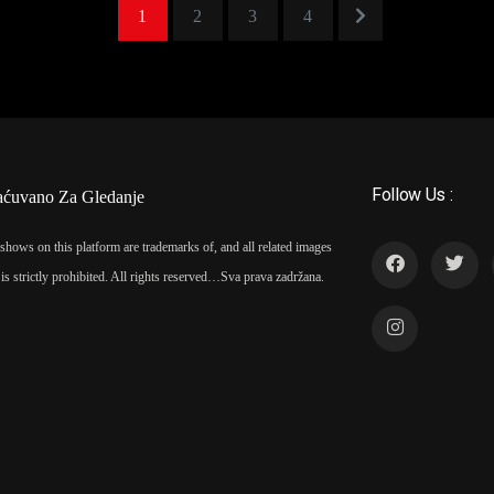
1
2
3
4
Follow Us :
aćuvano Za Gledanje
shows on this platform are trademarks of, and all related images
is strictly prohibited. All rights reserved…
Sva prava zadržana.