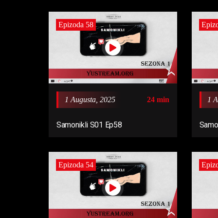
Epizoda 58
Epiz
1 Augusta, 2025
24 min
1 A
Samonikli S01 Ep58
Samon
Epizoda 54
Epiz