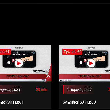
oda 61
Epizoda 60
ugusta, 2025
29 min
1 Augusta, 2025
ikli S01 Ep61
Samonikli S01 Ep60