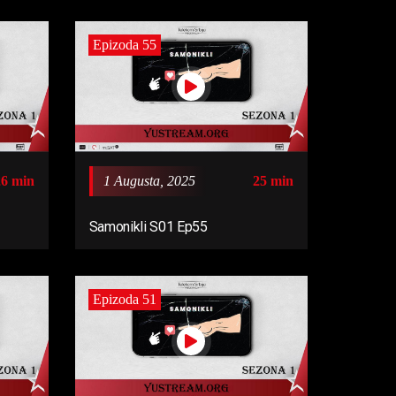
Epizoda 55
26 min
1 Augusta, 2025
25 min
Samonikli S01 Ep55
Epizoda 51