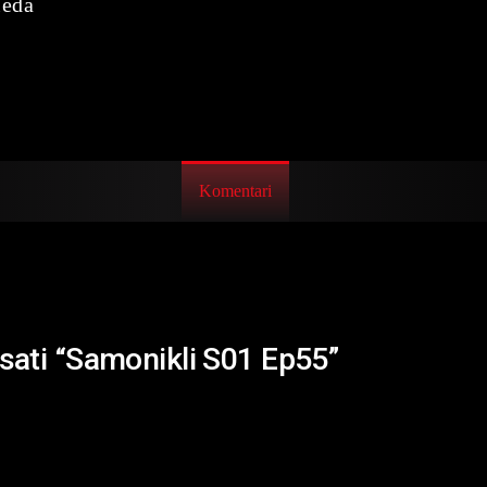
leda
Komentari
isati “Samonikli S01 Ep55”