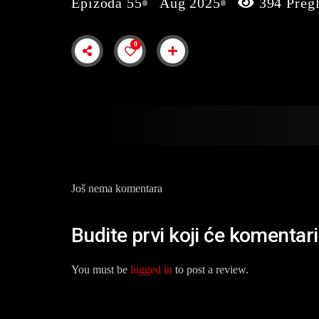
Epizoda 55
Aug 2025
394 Preg
0
Još nema komentara
Budite prvi koji će komentar
You must be
logged in
to post a review.