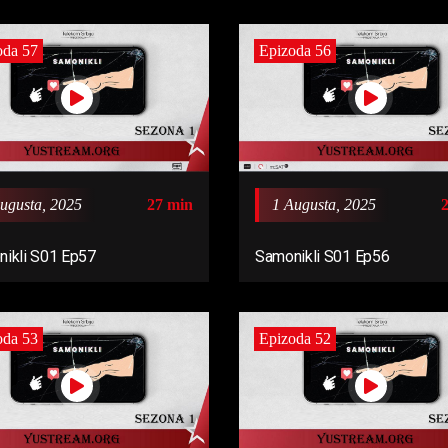
oda 57
Epizoda 56
ugusta, 2025
27 min
1 Augusta, 2025
ikli S01 Ep57
Samonikli S01 Ep56
oda 53
Epizoda 52