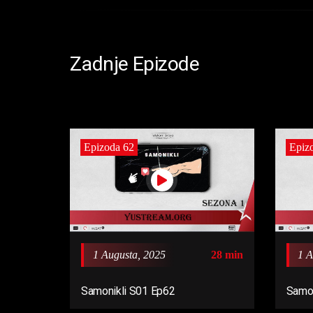
Zadnje Epizode
Epizoda 62
Epiz
1 Augusta, 2025
28 min
1 A
Samonikli S01 Ep62
Samon