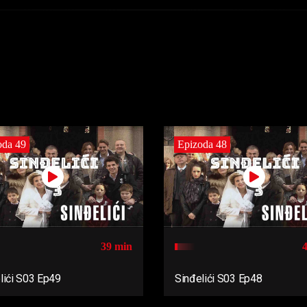
oda 49
Epizoda 48
39 min
lići S03 Ep49
Sinđelići S03 Ep48