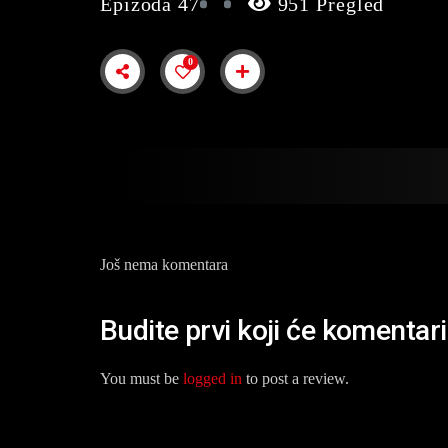
Epizoda 47
951 Pregled
0
Još nema komentara
Budite prvi koji će komentari
You must be
logged in
to post a review.