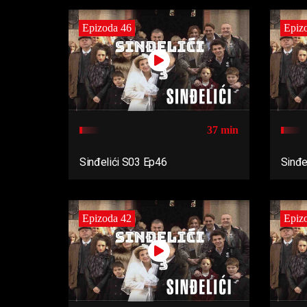
Epizoda 46
Epiz
37 min
Sinđelići S03 Ep46
Sinđe
Epizoda 42
Epiz