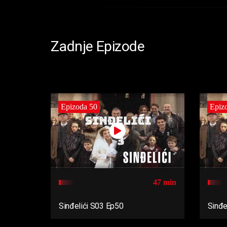
Zadnje Epizode
Epizoda 50
Epiz
47 min
Sinđelići S03 Ep50
Sinđe