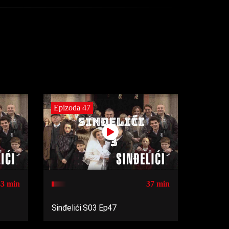
Epizoda 47
43 min
37 min
Sinđelići S03 Ep47