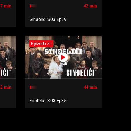
37 min
42 min
Sinđelići S03 Ep39
Epizoda 35
42 min
44 min
Sinđelići S03 Ep35