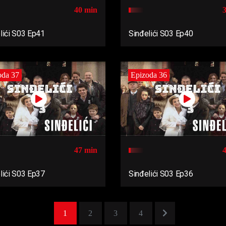
40 min
lići S03 Ep41
Sinđelići S03 Ep40
oda 37
Epizoda 36
47 min
lići S03 Ep37
Sinđelići S03 Ep36
1
2
3
4