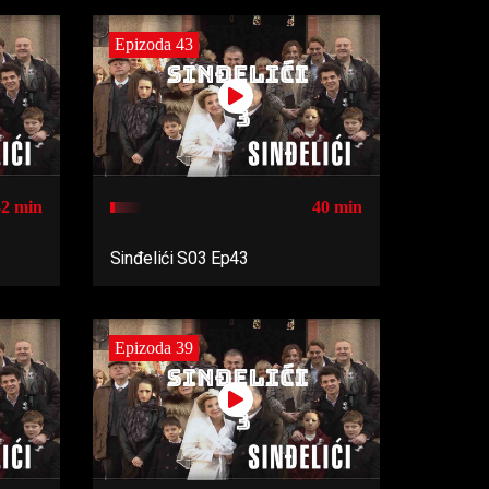
Epizoda 43
42 min
40 min
Sinđelići S03 Ep43
Epizoda 39