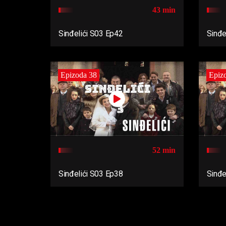
43 min
Sinđelići S03 Ep42
Sinđe
Epizoda 38
Epiz
52 min
Sinđelići S03 Ep38
Sinđe