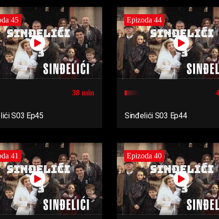
oda 45
Epizoda 44
38 min
lići S03 Ep45
Sinđelići S03 Ep44
oda 41
Epizoda 40