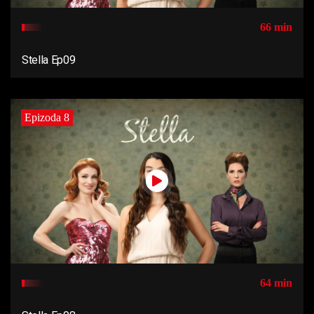
66 min
Stella Ep09
Epizoda 8
64 min