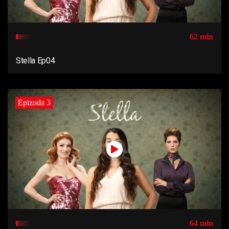
62 min
Stella Ep04
Epizoda 3
64 min