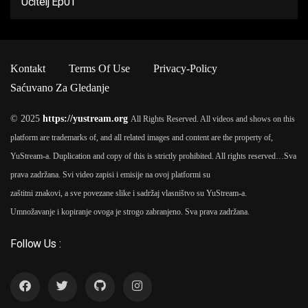
Učitelj Ep01
Kontakt
Terms Of Use
Privacy-Policy
Saćuvano Za Gledanje
© 2025
https://yustream.org
All Rights Reserved. All videos and shows on this
platform are trademarks of, and all related images and content are the property of,
YuStream-a. Duplication and copy of this is strictly prohibited. All rights reserved…
Sva
prava zadržana. Svi video zapisi i emisije na ovoj platformi su
zaštitni znakovi, a sve povezane slike i sadržaj vlasništvo su YuStream-a.
Umnožavanje i kopiranje ovoga je strogo zabranjeno. Sva prava zadržana.
Follow Us :