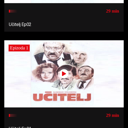
29 min
Učitelj Ep02
Epizoda 1
29 min