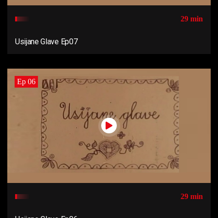
29 min
Usijane Glave Ep07
Ep 06
29 min