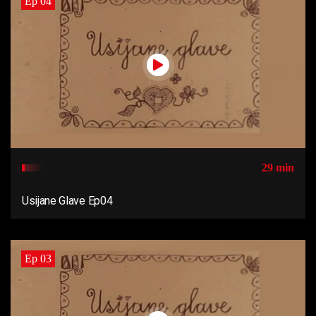
Ep 04
29 min
Usijane Glave Ep04
Ep 03