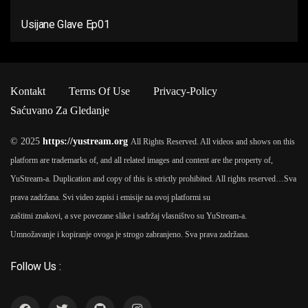
Usijane Glave Ep01
Kontakt
Terms Of Use
Privacy-Policy
Saćuvano Za Gledanje
© 2025
https://yustream.org
All Rights Reserved. All videos and shows on this
platform are trademarks of, and all related images and content are the property of,
YuStream-a. Duplication and copy of this is strictly prohibited. All rights reserved…
Sva
prava zadržana. Svi video zapisi i emisije na ovoj platformi su
zaštitni znakovi, a sve povezane slike i sadržaj vlasništvo su YuStream-a.
Umnožavanje i kopiranje ovoga je strogo zabranjeno. Sva prava zadržana.
Follow Us :