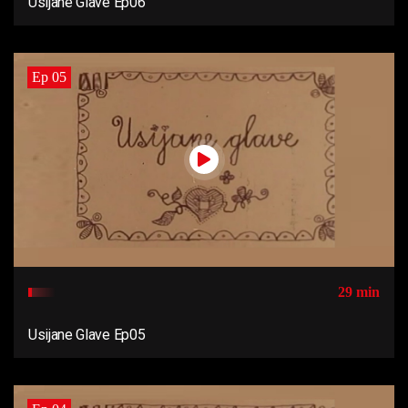
Usijane Glave Ep06
Ep 05
29 min
Usijane Glave Ep05