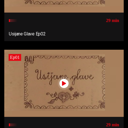
29 min
Usijane Glave Ep02
Ep01
29 min