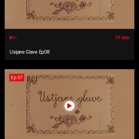
29 min
Usijane Glave Ep08
Ep 07