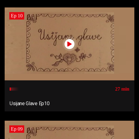
Ep 10
27 min
Usijane Glave Ep10
Ep 09