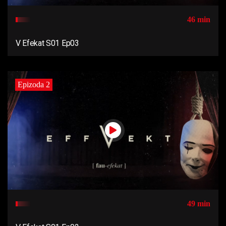
46 min
V Efekat S01 Ep03
Epizoda 2
49 min