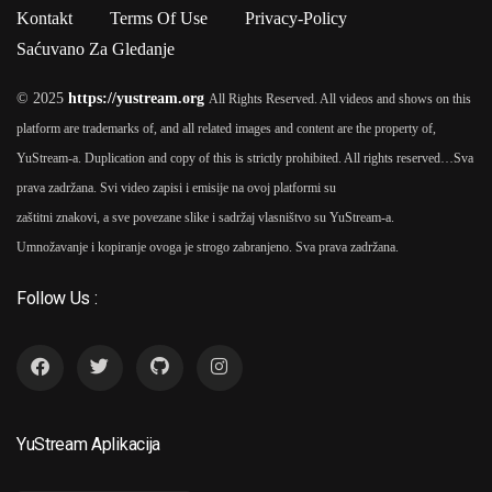
Kontakt
Terms Of Use
Privacy-Policy
Saćuvano Za Gledanje
© 2025
https://yustream.org
All Rights Reserved. All videos and shows on this
platform are trademarks of, and all related images and content are the property of,
YuStream-a. Duplication and copy of this is strictly prohibited. All rights reserved…
Sva
prava zadržana. Svi video zapisi i emisije na ovoj platformi su
zaštitni znakovi, a sve povezane slike i sadržaj vlasništvo su YuStream-a.
Umnožavanje i kopiranje ovoga je strogo zabranjeno. Sva prava zadržana.
Follow Us :
YuStream Aplikacija