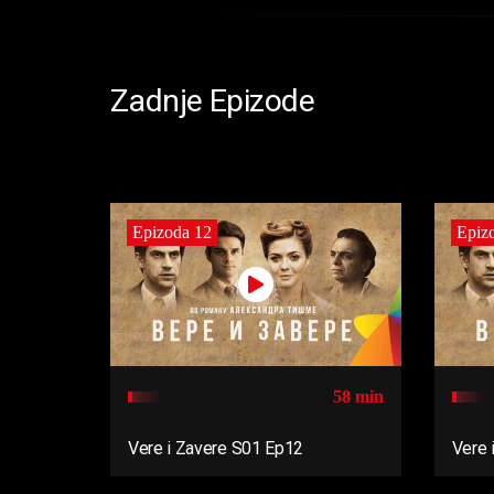
Zadnje Epizode
Epizoda 12
Epiz
58 min
Vere i Zavere S01 Ep12
Vere 