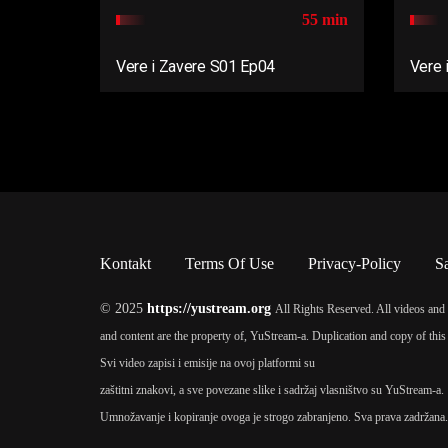
55 min
Vere i Zavere S01 Ep04
Vere 
Kontakt
Terms Of Use
Privacy-Policy
S
© 2025
https://yustream.org
All Rights Reserved. All videos and 
and content are the property of, YuStream-a. Duplication and copy of this 
Svi video zapisi i emisije na ovoj platformi su
zaštitni znakovi, a sve povezane slike i sadržaj vlasništvo su YuStream-a.
Umnožavanje i kopiranje ovoga je strogo zabranjeno. Sva prava zadržana.