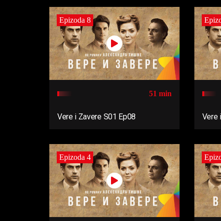
Epizoda 8
Epiz
51 min
Vere i Zavere S01 Ep08
Vere 
Epizoda 4
Epiz