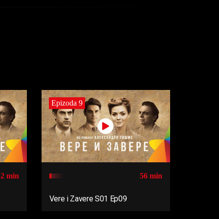
Epizoda 9
52 min
56 min
Vere i Zavere S01 Ep09