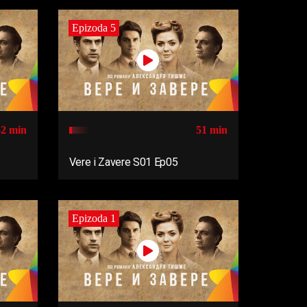
Epizoda 5
52 min
51 min
Vere i Zavere S01 Ep05
Epizoda 1