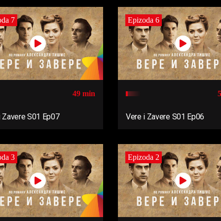
oda 7
Epizoda 6
49 min
i Zavere S01 Ep07
Vere i Zavere S01 Ep06
oda 3
Epizoda 2