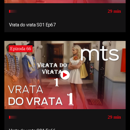
29 min
Vrata do vrata S01 Ep67
Epizoda 66
29 min