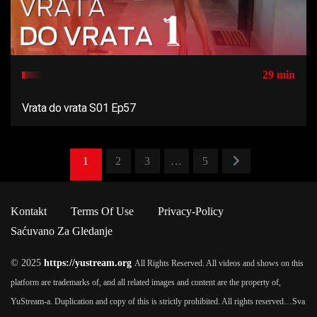
29 min
Vrata do vrata S01 Ep57
1
2
3
…
5
Kontakt
Terms Of Use
Privacy-Policy
Saćuvano Za Gledanje
© 2025
https://yustream.org
All Rights Reserved. All videos and shows on this
platform are trademarks of, and all related images and content are the property of,
YuStream-a. Duplication and copy of this is strictly prohibited. All rights reserved…
Sva