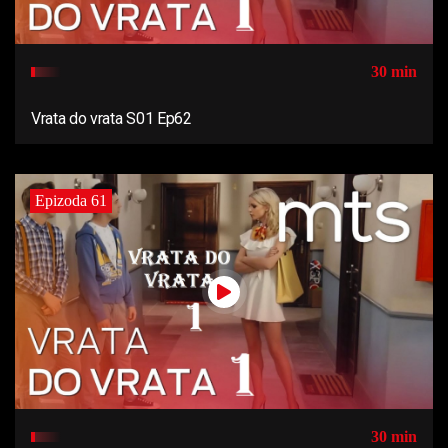
30 min
Vrata do vrata S01 Ep62
Epizoda 61
30 min