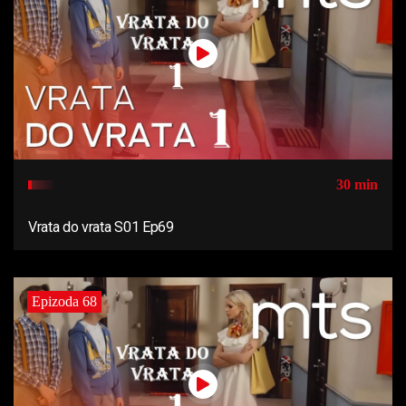
30 min
Vrata do vrata S01 Ep69
Epizoda 68