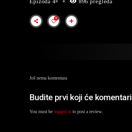
Epizoda 4
896 pregleda
0
Još nema komentara
Budite prvi koji će komentar
You must be
logged in
to post a review.