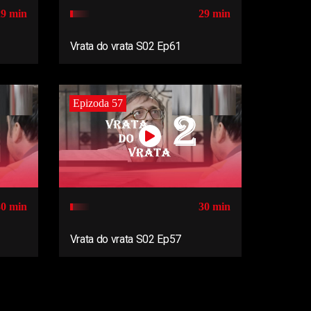
29 min
29 min
Vrata do vrata S02 Ep61
Epizoda 57
30 min
30 min
Vrata do vrata S02 Ep57