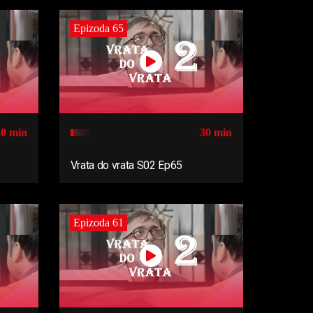
Epizoda 65
30 min
30 min
Vrata do vrata S02 Ep65
Epizoda 61