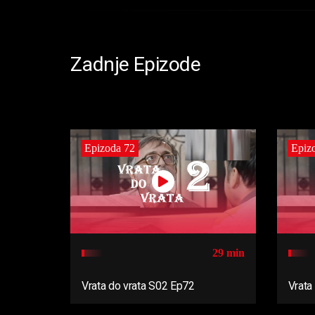
Zadnje Epizode
Epizoda 72
Epiz
29 min
Vrata do vrata S02 Ep72
Vrata