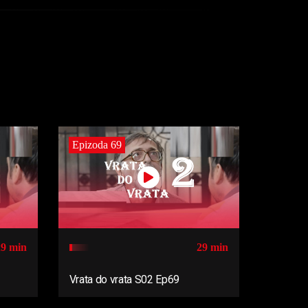
Epizoda 69
29 min
29 min
Vrata do vrata S02 Ep69