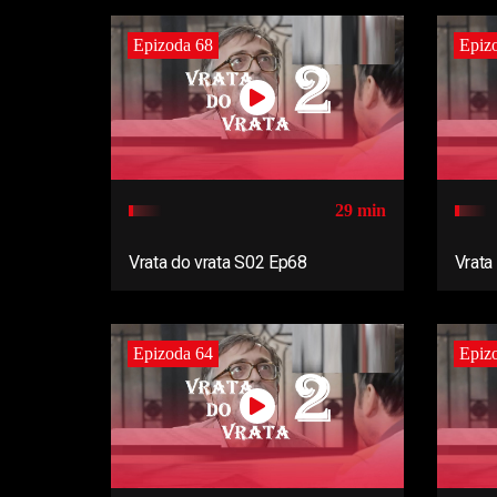
Epizoda 68
Epiz
29 min
Vrata do vrata S02 Ep68
Vrata
Epizoda 64
Epiz