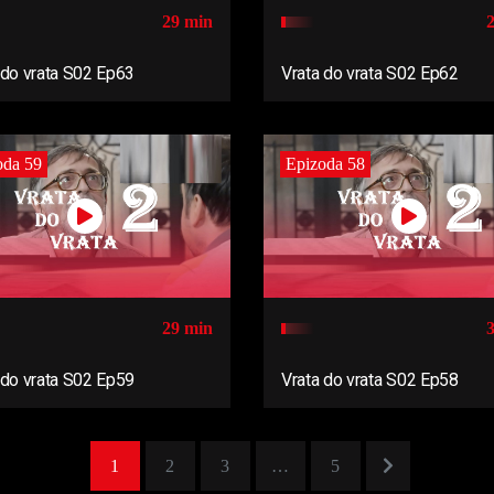
29 min
 do vrata S02 Ep63
Vrata do vrata S02 Ep62
oda 59
Epizoda 58
29 min
 do vrata S02 Ep59
Vrata do vrata S02 Ep58
1
2
3
…
5