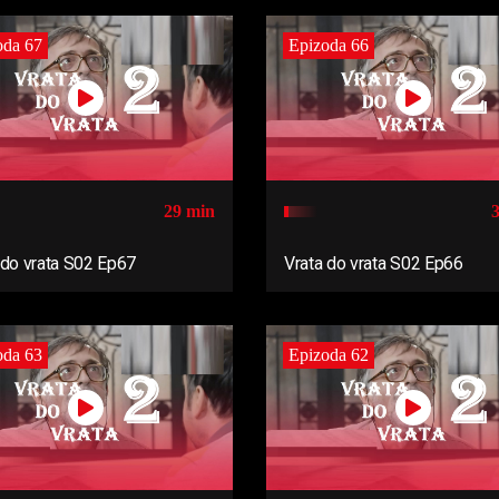
oda 67
Epizoda 66
29 min
 do vrata S02 Ep67
Vrata do vrata S02 Ep66
oda 63
Epizoda 62