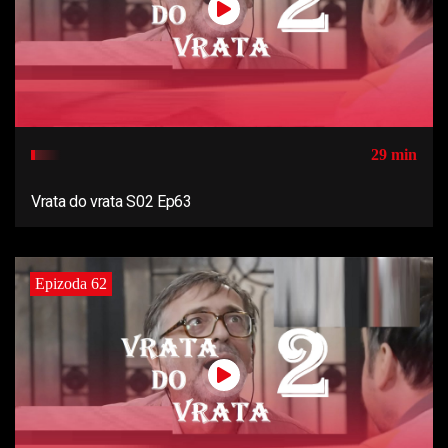
29 min
Vrata do vrata S02 Ep63
Epizoda 62