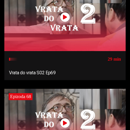
29 min
Vrata do vrata S02 Ep69
Epizoda 68