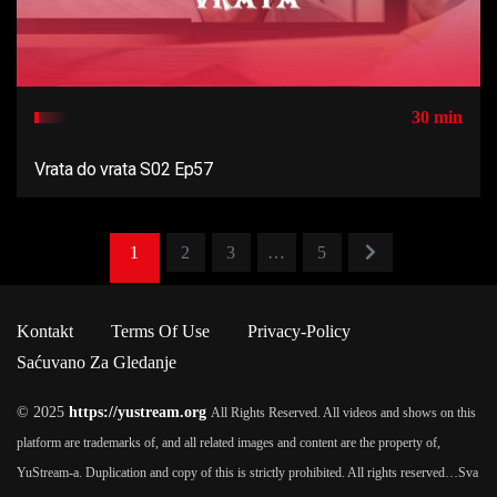
30 min
Vrata do vrata S02 Ep57
1
2
3
…
5
Kontakt
Terms Of Use
Privacy-Policy
Saćuvano Za Gledanje
© 2025
https://yustream.org
All Rights Reserved. All videos and shows on this
platform are trademarks of, and all related images and content are the property of,
YuStream-a. Duplication and copy of this is strictly prohibited. All rights reserved…
Sva