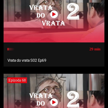
29 min
Vrata do vrata S02 Ep69
Epizoda 68