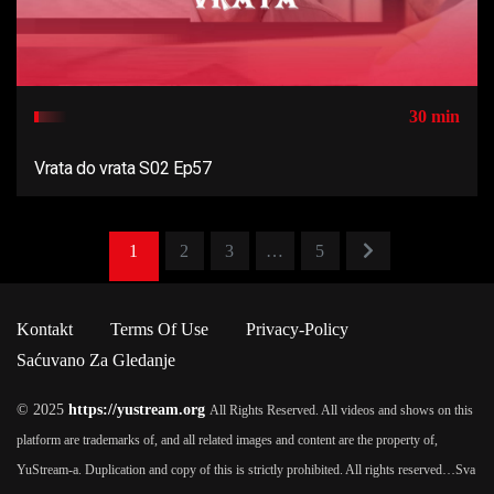
30 min
Vrata do vrata S02 Ep57
1
2
3
…
5
Kontakt
Terms Of Use
Privacy-Policy
Saćuvano Za Gledanje
© 2025
https://yustream.org
All Rights Reserved. All videos and shows on this
platform are trademarks of, and all related images and content are the property of,
YuStream-a. Duplication and copy of this is strictly prohibited. All rights reserved…
Sva