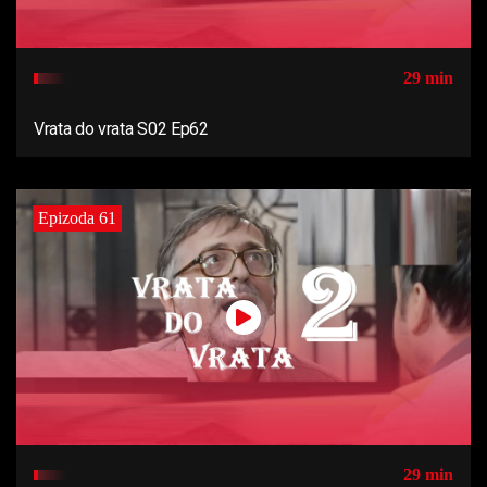
29 min
Vrata do vrata S02 Ep62
Epizoda 61
29 min