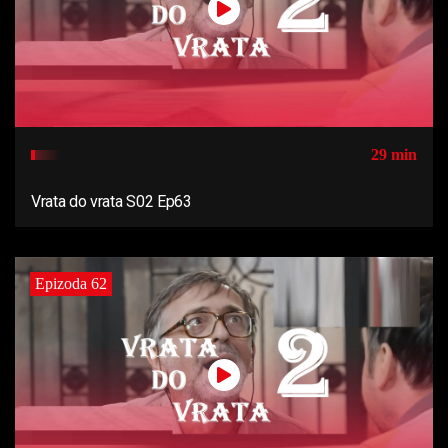
29 min
Vrata do vrata S02 Ep63
Epizoda 62