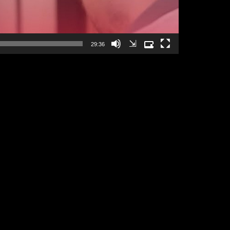
⇲
29:36