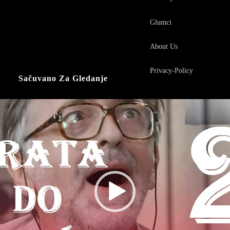
Glumci
About Us
Privacy-Policy
Sačuvano Za Gledanje