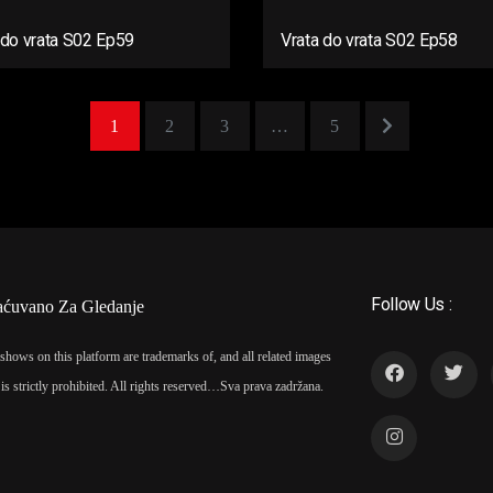
 do vrata S02 Ep59
Vrata do vrata S02 Ep58
1
2
3
…
5
Follow Us :
aćuvano Za Gledanje
shows on this platform are trademarks of, and all related images
is strictly prohibited. All rights reserved…
Sva prava zadržana.