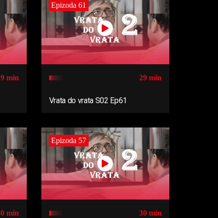
Epizoda 61
29 min
29 min
Vrata do vrata S02 Ep61
Epizoda 57
30 min
30 min