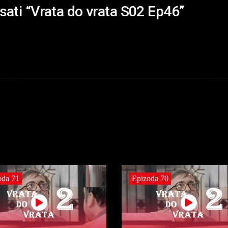
isati “Vrata do vrata S02 Ep46”
oda 71
Epizoda 70