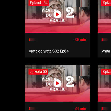
Epizoda 64
Epiz
30 min
Vrata do vrata S02 Ep64
Vrata
epizoda 60
Epiz
34 min