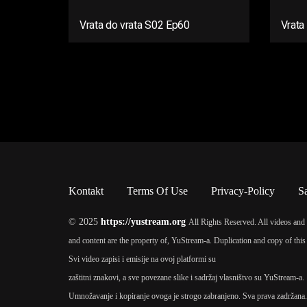
Vrata do vrata S02 Ep60
Vrata
Kontakt
Terms Of Use
Privacy-Policy
S
© 2025
https://yustream.org
All Rights Reserved. All videos and 
and content are the property of, YuStream-a. Duplication and copy of this 
Svi video zapisi i emisije na ovoj platformi su
zaštitni znakovi, a sve povezane slike i sadržaj vlasništvo su YuStream-a.
Umnožavanje i kopiranje ovoga je strogo zabranjeno. Sva prava zadržana.