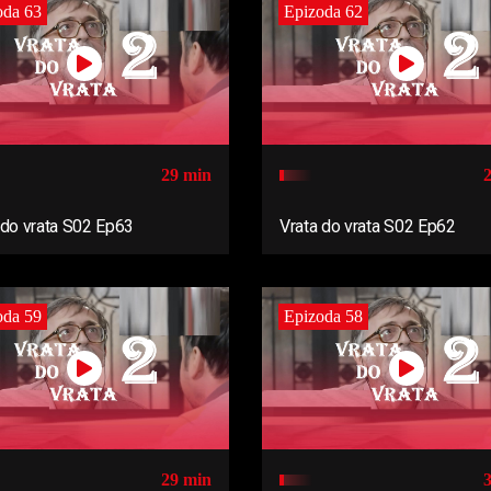
oda 63
Epizoda 62
29 min
 do vrata S02 Ep63
Vrata do vrata S02 Ep62
oda 59
Epizoda 58
29 min