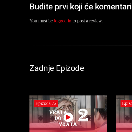
Budite prvi koji će komentar
You must be
logged in
to post a review.
Zadnje Epizode
Epizoda 72
Epiz