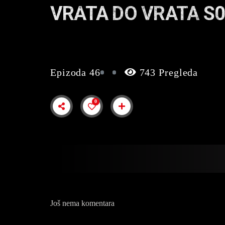
VRATA DO VRATA S0
Epizoda 46
743 Pregleda
0
Još nema komentara