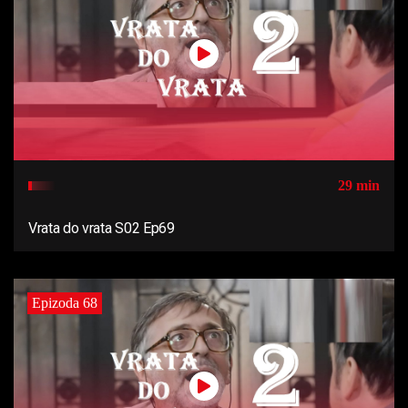
29 min
Vrata do vrata S02 Ep69
Epizoda 68