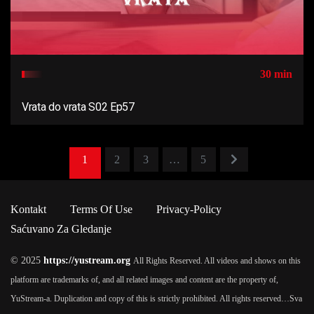
30 min
Vrata do vrata S02 Ep57
1
2
3
…
5
Kontakt
Terms Of Use
Privacy-Policy
Saćuvano Za Gledanje
© 2025
https://yustream.org
All Rights Reserved. All videos and shows on this
platform are trademarks of, and all related images and content are the property of,
YuStream-a. Duplication and copy of this is strictly prohibited. All rights reserved…
Sva