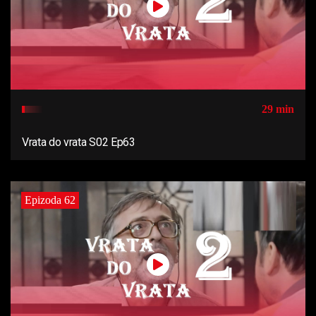
29 min
Vrata do vrata S02 Ep63
Epizoda 62