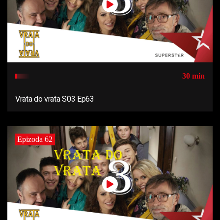
30 min
Vrata do vrata S03 Ep63
Epizoda 62