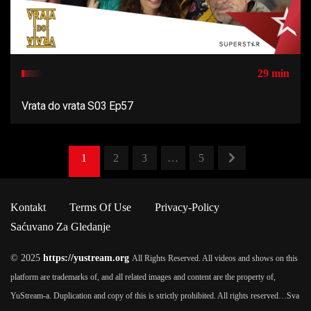
29 min
Vrata do vrata S03 Ep57
1
2
3
…
5
Kontakt
Terms Of Use
Privacy-Policy
Saćuvano Za Gledanje
© 2025
https://yustream.org
All Rights Reserved. All videos and shows on this
platform are trademarks of, and all related images and content are the property of,
YuStream-a. Duplication and copy of this is strictly prohibited. All rights reserved…
Sva