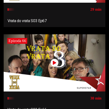
29 min
Vrata do vrata S03 Ep67
Epizoda 66
30 min