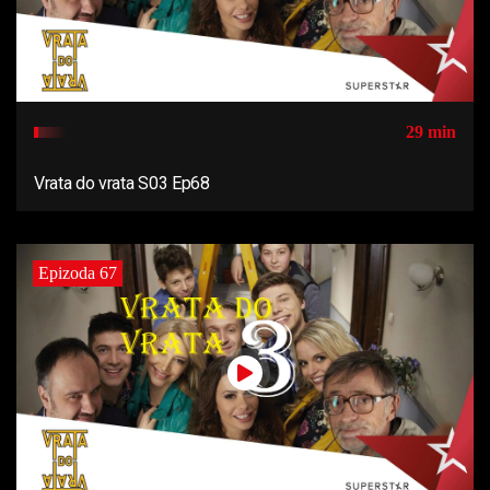
29 min
Vrata do vrata S03 Ep68
Epizoda 67