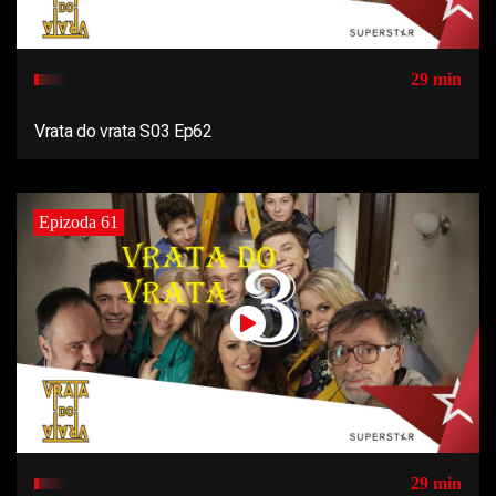
29 min
Vrata do vrata S03 Ep62
Epizoda 61
29 min