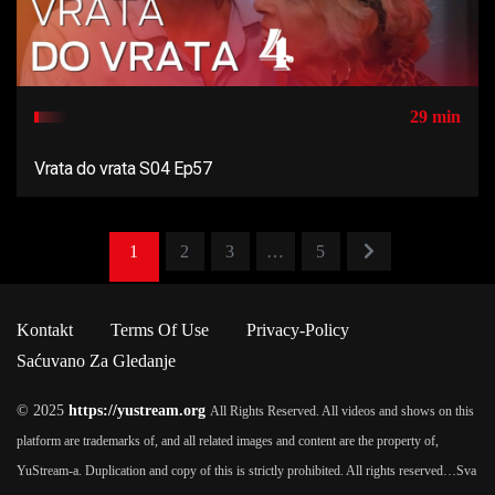
29 min
Vrata do vrata S04 Ep57
1
2
3
…
5
Kontakt
Terms Of Use
Privacy-Policy
Saćuvano Za Gledanje
© 2025
https://yustream.org
All Rights Reserved. All videos and shows on this
platform are trademarks of, and all related images and content are the property of,
YuStream-a. Duplication and copy of this is strictly prohibited. All rights reserved…
Sva