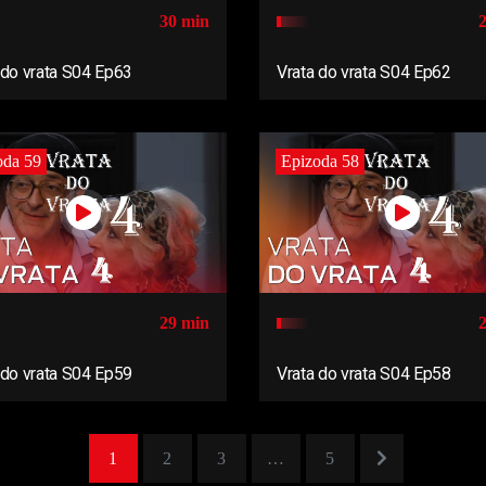
30 min
 do vrata S04 Ep63
Vrata do vrata S04 Ep62
oda 59
Epizoda 58
29 min
 do vrata S04 Ep59
Vrata do vrata S04 Ep58
1
2
3
…
5