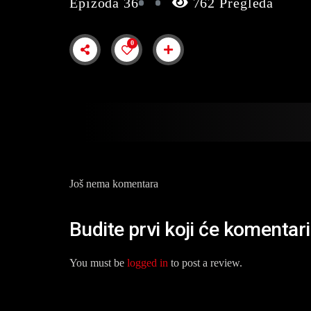
Epizoda 36
762 Pregleda
0
Još nema komentara
Budite prvi koji će komentar
You must be
logged in
to post a review.