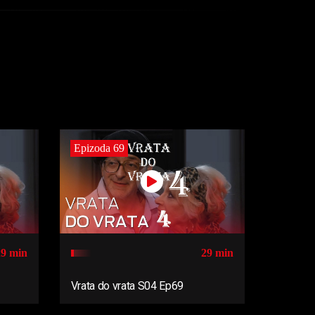
Epizoda 69
29 min
29 min
Vrata do vrata S04 Ep69