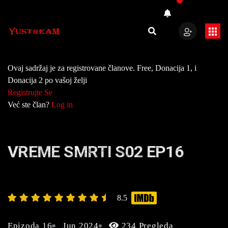
Ovaj sadržaj je za registrovane članove. Free, Donacija 1, i
Donacija 2 po vašoj želji
Registrujte Se
Već ste član?
Log in
VREME SMRTI S02 EP16
8.5
Epizoda 16
Jun 2024
234 Pregleda