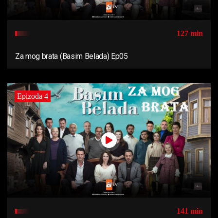
127 min
Za mog brata (Basim Belada) Ep05
Epizoda 4
141 min