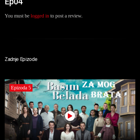
Ep04”
You must be
logged in
to post a review.
Zadnje Epizode
Epizoda 5