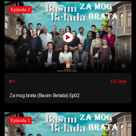
Epizoda 2
131 min
Za mog brata (Basim Belada) Ep02
Epizoda 1