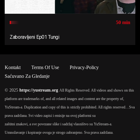
50 min
Zaboravljeni Ep01 Tungi
Kontakt
Terms Of Use
Privacy-Policy
Saćuvano Za Gledanje
© 2025
https://yustream.org
All Rights Reserved. All videos and shows on this
platform are trademarks of, and all related images and content are the property of,
YuStream-a. Duplication and copy of this is strictly prohibited. All rights reserved…
Sva
prava zadržana. Svi video zapisi i emisije na ovoj platformi su
zaštitni znakovi, a sve povezane slike i sadržaj vlasništvo su YuStream-a.
Umnožavanje i kopiranje ovoga je strogo zabranjeno. Sva prava zadržana.