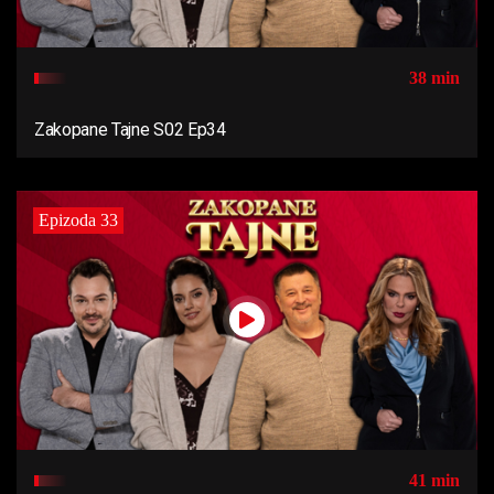
38 min
Zakopane Tajne S02 Ep34
Epizoda 33
41 min