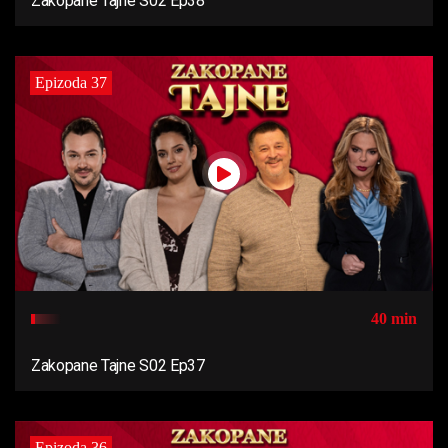
Zakopane Tajne S02 Ep38
Epizoda 37
40 min
Zakopane Tajne S02 Ep37
Epizoda 36