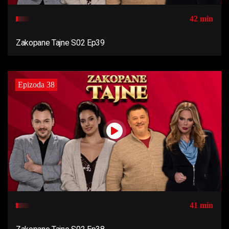
42 min
Zakopane Tajne S02 Ep39
Epizoda 38
41 min