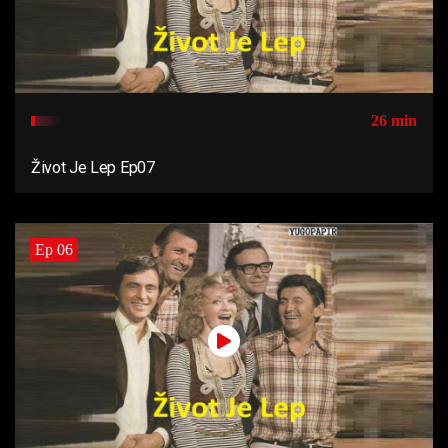
26 min
Život Je Lep Ep07
Ep 06