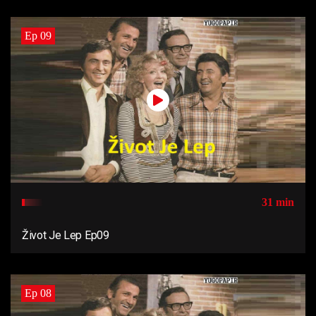
Ep 09
31 min
Život Je Lep Ep09
Ep 08