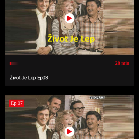
28 min
Život Je Lep Ep08
Ep 07