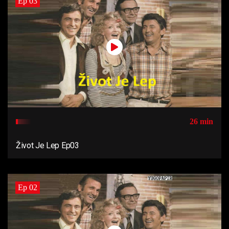
Ep 03
26 min
Život Je Lep Ep03
Ep 02