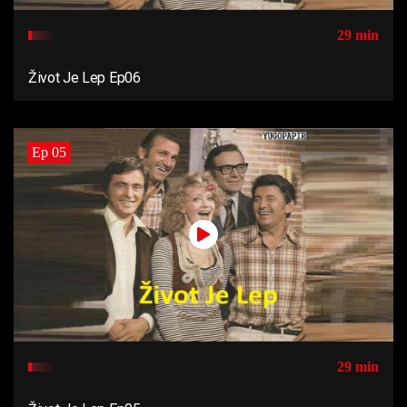
29 min
Život Je Lep Ep06
Ep 05
29 min