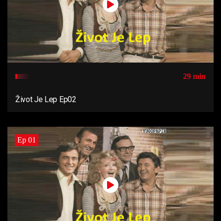
29 min
Život Je Lep Ep02
Ep 01