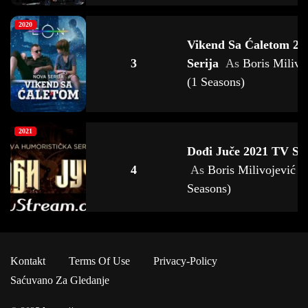
2020
Vikend Sa Ćaletom 20
3
Serija
As
Boris Milivo
(1 Seasons)
2021
Dođi Juče 2021 TV Ser
4
As
Boris Milivojević (
Seasons)
2014
Kontakt
Terms Of Use
Privacy-Policy
Spomenik Majklu Dze
5
Saćuvano Za Gledanje
2014
As
Boris Milivoje