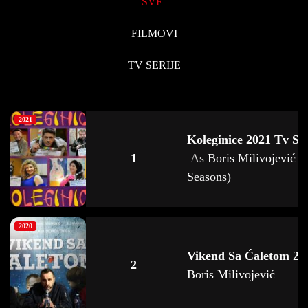
SVE
FILMOVI
TV SERIJE
2021
Koleginice 2021 Tv Ser
1
As
Boris Milivojević (
Seasons)
2020
Vikend Sa Ćaletom 2
2
Boris Milivojević