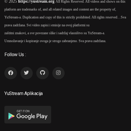
© 2025
https://yustream.org
All Rights Reserved. All videos and shows on this
platform are trademarks of, and all related images and content are the property of,
2023
YuStream-a. Duplication and copy of this is strictly prohibited. All rights reserved…
Sva
prava zadržana. Svi video zapisi i emisije na ovoj platformi su
Munje Opet 2023
As
6
zaštitni znakovi, a sve povezane slike i sadržaj vlasništvo su YuStream-a.
Milivojević
Umnožavanje i kopiranje ovoga je strogo zabranjeno. Sva prava zadržana.
Follow Us :
2019
4 Ruže 2019
As
Boris
7
Milivojević
YuStream Aplikacija
2019
4 Ruže 2019 TV Serij
8
Boris Milivojević (1 Se