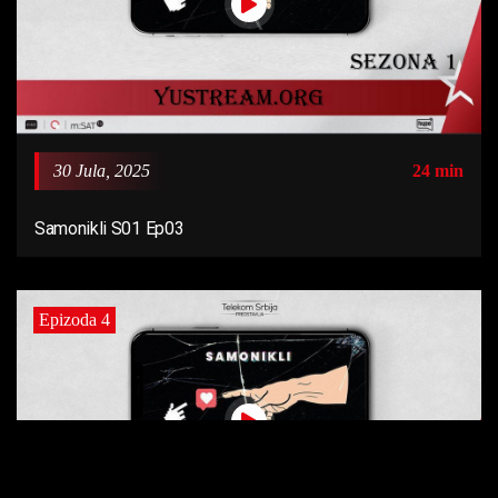
30 Jula, 2025
24 min
Samonikli S01 Ep03
Epizoda 4