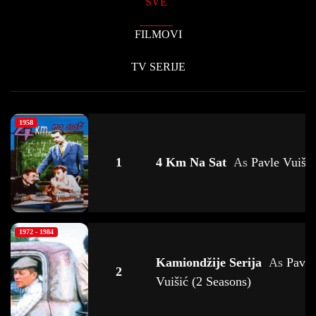
SVE
FILMOVI
TV SERIJE
1958
1
4 Km Na Sat
As
Pavle Vuišić
1972 - 1984
Kamiondžije Serija
As
Pavle
2
Vuišić (2 Seasons)