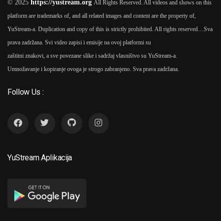
© 2025
https://yustream.org
All Rights Reserved. All videos and shows on this
platform are trademarks of, and all related images and content are the property of,
1977
YuStream-a. Duplication and copy of this is strictly prohibited. All rights reserved…
Sva
prava zadržana. Svi video zapisi i emisije na ovoj platformi su
6
Beštije 1977
As
Pavle Vuišić
zaštitni znakovi, a sve povezane slike i sadržaj vlasništvo su YuStream-a.
Umnožavanje i kopiranje ovoga je strogo zabranjeno. Sva prava zadržana.
Follow Us :
1967
Bokseri Idu U Raj 1967
As
7
Pavle Vuišić
YuStream Aplikacija
1960
Bolje Je Umeti 1960
As
8
Pavle Vuišić