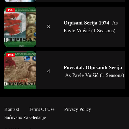
1974
Otpisani Serija 1974
As
3
Pavle Vuišić (1 Seasons)
1976
Povratak Otpisanih Serija
4
As
Pavle Vuišić (1 Seasons)
1981
Kontakt
Terms Of Use
Privacy-Policy
Berlin Kaput 1981
As
Pavle
5
Saćuvano Za Gledanje
Vuišić