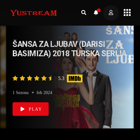
NSA ZA LJUBAV (DARISI
EZRA 
SIMIZA) 2018 TURSKA SERIJA
5.3
1 Sezona
zona
feb 2024
P
PLAY