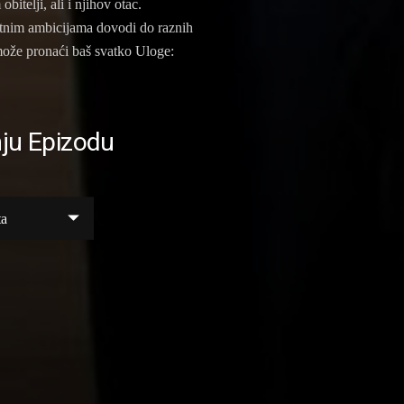
bitelji, ali i njihov otac.
votnim ambicijama dovodi do raznih
 može pronaći baš svatko Uloge:
ju Epizodu
ta