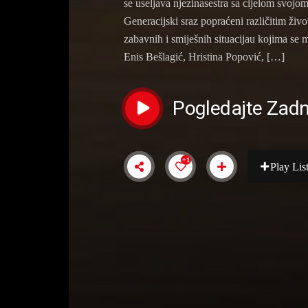
se useljava njezinasestra sa cijelom svojom o
Generacijski sraz popraćeni različitim ži
zabavnih i smiješnih situacijau kojima se
Enis Bešlagić, Hristina Popović, […]
Pogledajte Zadn
+1
Play Lis