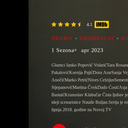
4.1
DRAMA
KRIMINALNI
R
1 Sezona
apr 2023
Glumci Janko Popović VolarićTara Rosa
PakalovićKsenija PajićDora ArarSanja V
AnočićMarko PetrićNives CelzijusSement
StjepanovićMartina ČvekDado ĆosićAsja 
BastaićKrunoslav Klabučar Čista ljubav je
ideji scenaristice Nataše Buljan.Serija je 
lipnja 2018. godine na Novoj TV