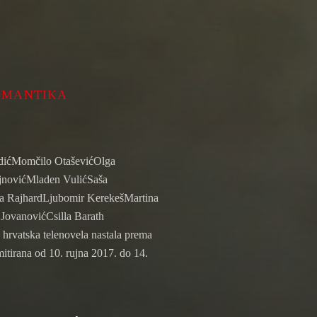
OMANTIKA
ndićMomčilo OtaševićOlga
ejnovićMladen VulićSaša
a RajhardLjubomir KerekešMartina
JovanovićCsilla Barath
 hrvatska telenovela nastala prema
emitirana od 10. rujna 2017. do 14.