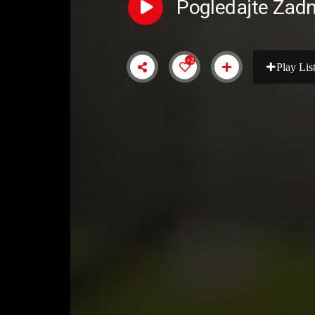
Pogledajte Zadn
+2
Play Lis