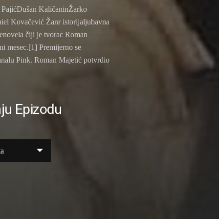
n PajićDušan KaličaninŽarko
l Kovačević Žanr istorijaljubavna
lenovela čiji je tvorac Roman
eni mesec.[1] Premijerno se
analu Pink. Roman Majetić potvrdio
ju Epizodu
ta