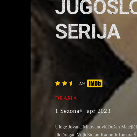
JUGOSLO
SERIJA
2.9
DRAMA
1 Sezona
apr 2023
Uloge Jovana MilovanovićDušan MatejićI
IlićDragan VujićStefan RadonjićTamara 