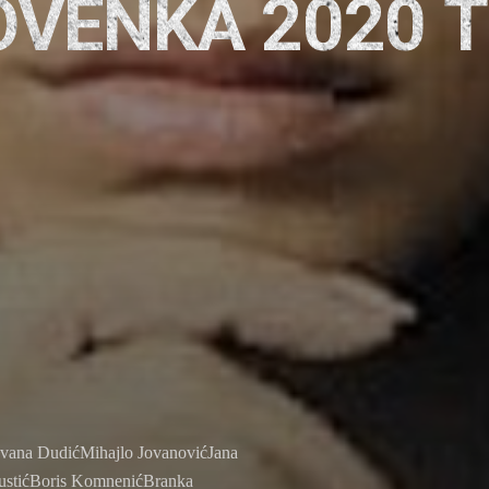
VENKA 2020 
vana DudićMihajlo JovanovićJana
ŠustićBoris KomnenićBranka