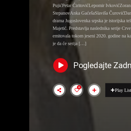
PujićPetar ĆiritovićLepomir IvkovićZora
StepanovAnka GaćešaSlaviša ČurovićDanie
drama Jugoslovenka srpska je istorijska te
Majetić. Predstavlja naslednika serije Crv
emitovala tokom jeseni 2020. godine na k
je da će serija […]
Pogledajte Zadn
0
Play Lis