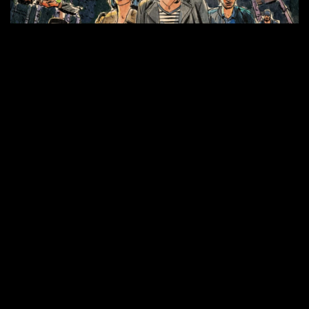
15 Decembra, 2025
54 min
Komar S01 Ep02
Epizoda 3