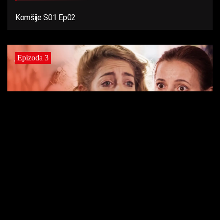
Komšije S01 Ep02
Epizoda 3
3 Decembra, 2025
42 min
Komšije S01 Ep03