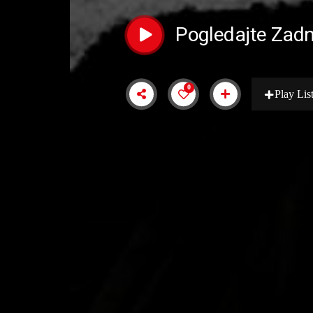
Pogledajte Zadn
0
Play Lis