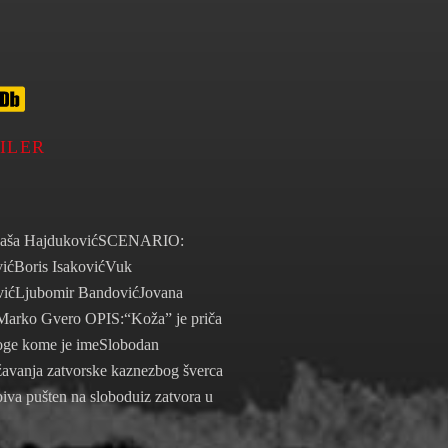
ILER
aša HajdukovićSCENARIO:
ićBoris IsakovićVuk
vićLjubomir BandovićJovana
ćMarko Gvero OPIS:“Koža” je priča
roge kome je imeSlobodan
ržavanja zatvorske kaznezbog šverca
iva pušten na sloboduiz zatvora u