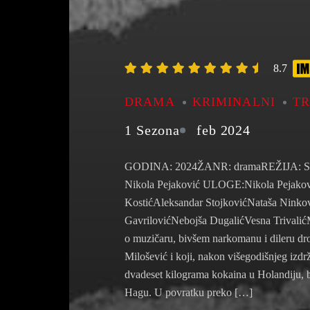
8.7
DRAMA
KRIMINALNI
TR
1 Sezona
feb 2024
GODINA: 2024ŽANR: dramaREŽIJA: S
Nikola Pejaković ULOGE:Nikola Pejakov
KostićAleksandar StojkovićNataša Ninko
GavrilovićNebojša DugalićVesna Trivali
o muzičaru, bivšem narkomanu i dileru d
Milošević i koji, nakon višegodišnjeg izd
dvadeset kilograma kokaina u Holandiju, b
Hagu. U povratku preko […]