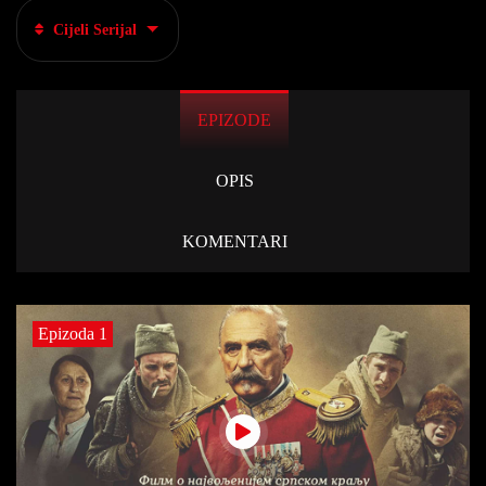
Cijeli Serijal
EPIZODE
OPIS
KOMENTARI
Epizoda 1