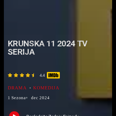
KRUNSKA 11 2024 TV
SERIJA
4.4
DRAMA
KOMEDIJA
1 Sezona
dec 2024