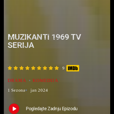
MUZIKANTI 1969 TV
SERIJA
9
DRAMA
KOMEDIJA
1 Sezona
jan 2024
Pogledajte Zadnju Epizodu