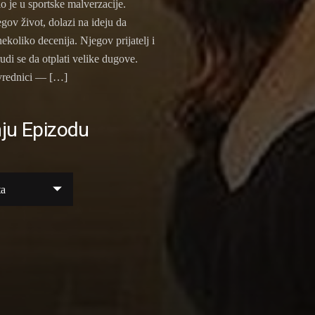
o je u sportske malverzacije.
gov život, dolazi na ideju da
koliko decenija. Njegov prijatelj i
udi se da otplati velike dugove.
ivrednici — […]
ju Epizodu
ta