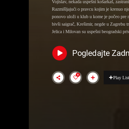
Vojislav, nekada uspešni košarkaš, zastrani
Razmišljajući o pravcu kojim je krenuo nje
ponovo uloži u klub u kome je počeo pre ne
bivši saigrač, Krešimir, negde u Zagrebu tr
Jelica i Milovan su uspešni beogradski pr
Pogledajte Zadn
0
Play Lis