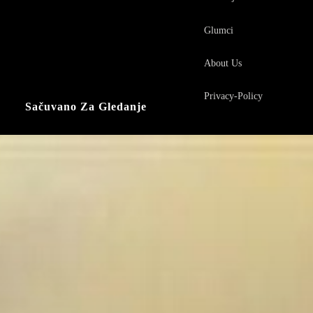
Glumci
About Us
Privacy-Policy
Sačuvano Za Gledanje