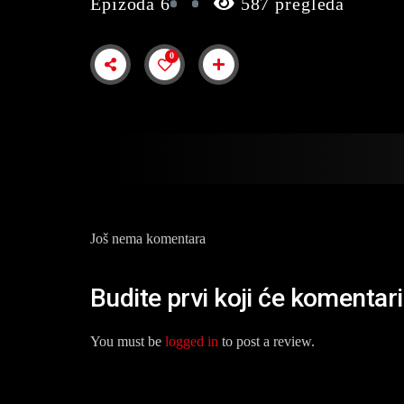
Epizoda 6
587 pregleda
0
Još nema komentara
Budite prvi koji će komentar
You must be
logged in
to post a review.