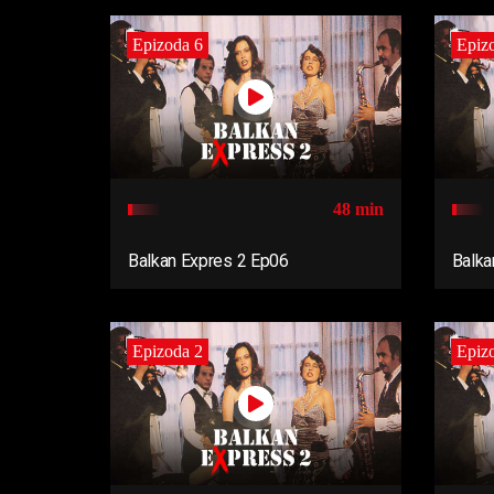
Epizoda 6
Epiz
48 min
Balkan Expres 2 Ep06
Balka
Epizoda 2
Epiz