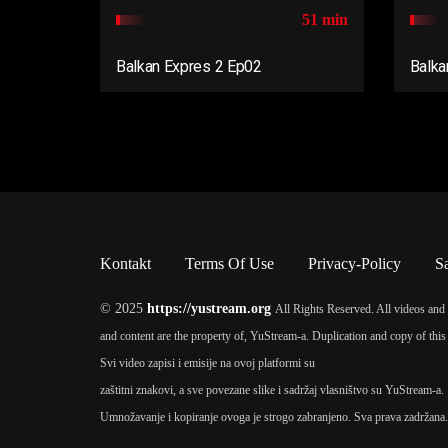
51 min
Balkan Expres 2 Ep02
Balka
Kontakt
Terms Of Use
Privacy-Policy
S
© 2025
https://yustream.org
All Rights Reserved. All videos and 
and content are the property of, YuStream-a. Duplication and copy of this 
Svi video zapisi i emisije na ovoj platformi su
zaštitni znakovi, a sve povezane slike i sadržaj vlasništvo su YuStream-a.
Umnožavanje i kopiranje ovoga je strogo zabranjeno. Sva prava zadržana.