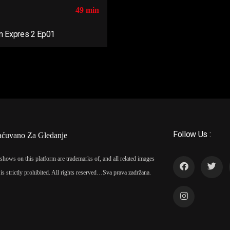
49 min
n Expres 2 Ep01
Follow Us :
aćuvano Za Gledanje
shows on this platform are trademarks of, and all related images
is strictly prohibited. All rights reserved…
Sva prava zadržana.