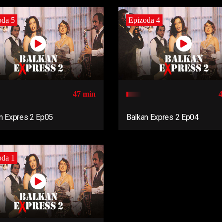
oda 5
Epizoda 4
47 min
n Expres 2 Ep05
Balkan Expres 2 Ep04
oda 1