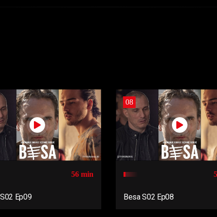
08
56 min
 S02 Ep09
Besa S02 Ep08