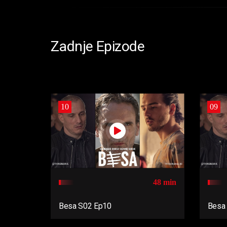
Zadnje Epizode
10
09
48 min
Besa S02 Ep10
Besa