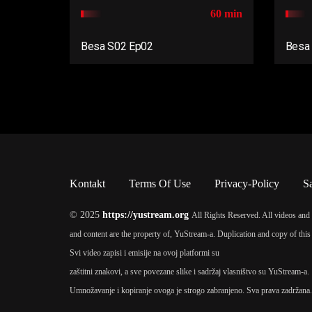
60 min
Besa S02 Ep02
Besa
Kontakt
Terms Of Use
Privacy-Policy
S
© 2025
https://yustream.org
All Rights Reserved. All videos and 
and content are the property of, YuStream-a. Duplication and copy of this 
Svi video zapisi i emisije na ovoj platformi su
zaštitni znakovi, a sve povezane slike i sadržaj vlasništvo su YuStream-a.
Umnožavanje i kopiranje ovoga je strogo zabranjeno. Sva prava zadržana.