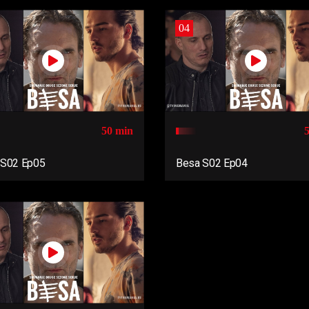
04
50 min
 S02 Ep05
Besa S02 Ep04