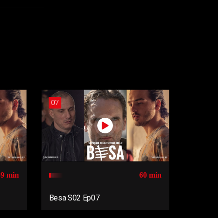
07
59 min
60 min
Besa S02 Ep07