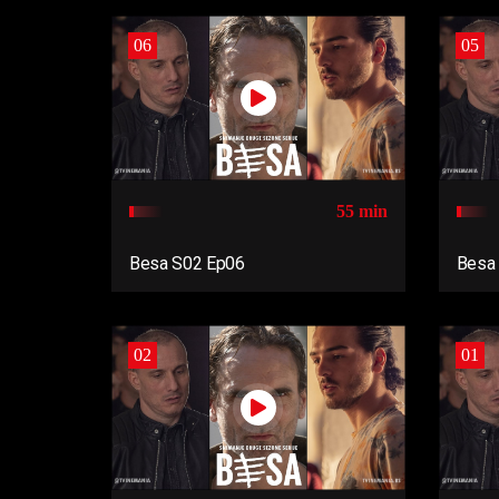
06
05
55 min
Besa S02 Ep06
Besa
02
01