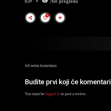
03
760 pregleda
0
Još nema komentara
Budite prvi koji će komentar
You must be
logged in
to post a review.