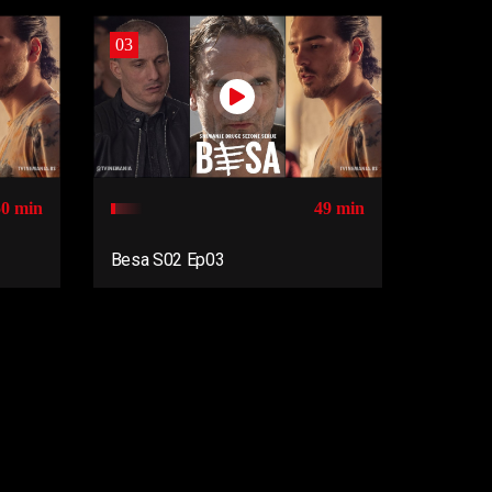
03
50 min
49 min
Besa S02 Ep03