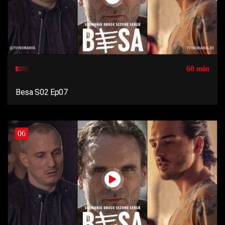
60 min
Besa S02 Ep07
06