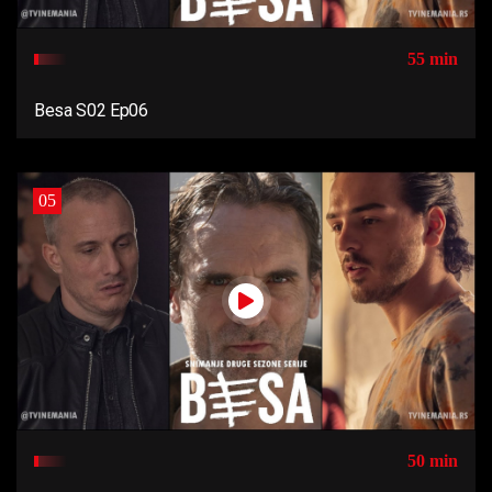
55 min
Besa S02 Ep06
05
50 min