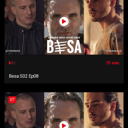
59 min
Besa S02 Ep08
07