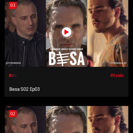
03
49 min
Besa S02 Ep03
02