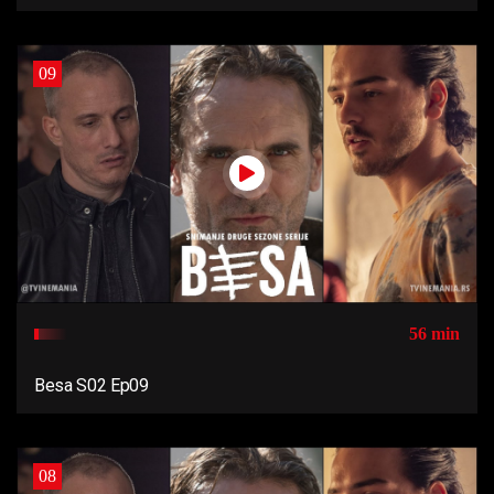
09
56 min
Besa S02 Ep09
08