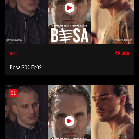
60 min
Besa S02 Ep02
01