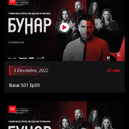
09
3 Decembra, 2022
47 min
Bunar S01 Ep09
08