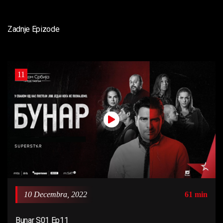
Zadnje Epizode
11
10 Decembra, 2022
61 min
Bunar S01 Ep11