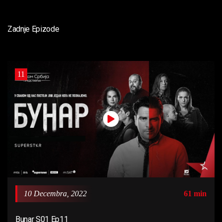
Zadnje Epizode
11
10 Decembra, 2022
61 min
Bunar S01 Ep11