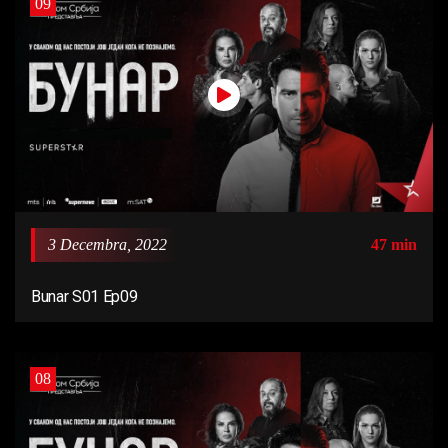
09
3 Decembra, 2022
47 min
Bunar S01 Ep09
08